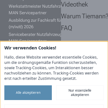
Videothek
Werkstattmeister Nutzfahrzeugtechnik (m/w/d)
MAN Servicepartner
Warum Tiemann
Ausbildung zur Fachkraft für Lagerlogistik
(m/w/d) 2026
FAQ
Serviceberater Nutzfahrzeugtechnik (m/w/d)
MAN Servicepartner
Wir verwenden Cookies!
Kfz-Mechatroniker Nutzfahrzeugtechnik (m/w/d)
MAN Servicepartner
Hallo, diese Website verwendet essentielle Cookies,
um die ordnungsgemäße Funktion sicherzustellen,
Informationen
sowie Tracking-Cookies, um Interaktionen besser
nachvollziehen zu können. Tracking-Cookies werden
Initiativbewerbung
erst nach erteilter Zustimmung gesetzt.
Impressum
Nur essenzielle
Datenschutz
Alle akzeptieren
akzeptieren
Cookies
Tiemann Nutzfahrzeuge