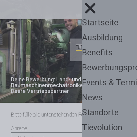
Startseite
Ausbildung
Benefits
Bewerbungspr
Deine Bewerbung: Land- und
Events & Term
Baumaschinenmechatroniker (m/w/d) John
Deere Vertriebspartner
News
Standorte
Bitte fülle alle untenstehenden Felder aus.
Tievolution
Anrede