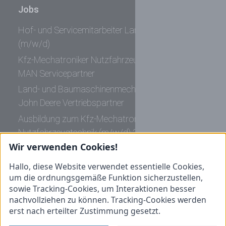
Jobs
Hof- und Servicemitarbeiter Landmaschinen
(m/w/d)
Kfz-Mechatroniker Nutzfahrzeugtechnik (m/w/d)
MAN Servicepartner
Land- und Baumaschinenmechatroniker (m/w/d)
John Deere Vertriebspartner
Ausbildung zum Kfz-Mechatroniker
Nutzfahrzeugtechnik (m/w/d) 2027
Wir verwenden Cookies!
Werkstattmeister Nutzfahrzeugtechnik (m/w/d)
MAN Servicepartner
Hallo, diese Website verwendet essentielle Cookies,
um die ordnungsgemäße Funktion sicherzustellen,
Informationen
sowie Tracking-Cookies, um Interaktionen besser
nachvollziehen zu können. Tracking-Cookies werden
Initiativbewerbung
erst nach erteilter Zustimmung gesetzt.
Impressum