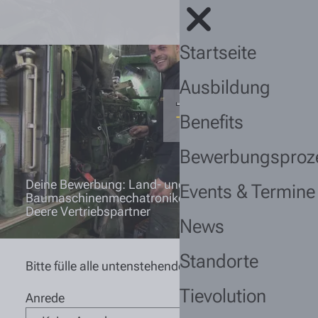
Startseite
Ausbildung
Benefits
Bewerbungsproz
Deine Bewerbung: Land- und
Events & Termine
Baumaschinenmechatroniker (m/w/d) John
Deere Vertriebspartner
News
Standorte
Bitte fülle alle untenstehenden Felder aus.
Tievolution
Anrede