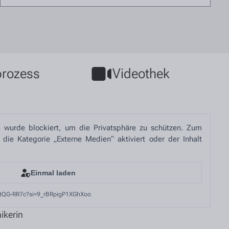
rozess
Videothek
 wurde blockiert, um die Privatsphäre zu schützen. Zum
ie Kategorie „Externe Medien“ aktiviert oder der Inhalt
Einmal laden
utQG-RR7c?si=9_rBRpigP1XGhXoo
ikerin