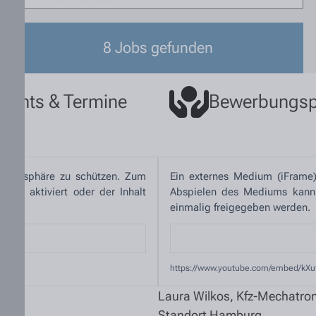
8
Jobs gefunden
Events & Termine
Bewerbungsp
Privatsphäre zu schützen. Zum
Ein externes Medium (iFrame)
en“ aktiviert oder der Inhalt
Abspielen des Mediums kann d
einmalig freigegeben werden.
https://www.youtube.com/embed/kX
Laura Wilkos, Kfz-Mechatron
Standort Hamburg