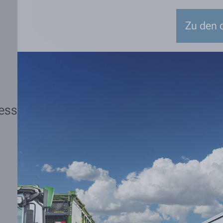
Zu den o
ess