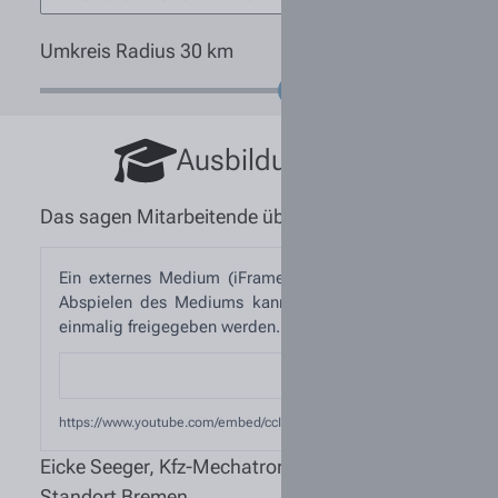
Umkreis Radius
30
km
Ausbildung
Das sagen Mitarbeitende über Tiemann!
Ein externes Medium (iFrame) wurde blockiert, um die 
Abspielen des Mediums kann die Kategorie „Externe Medi
einmalig freigegeben werden.
Einmal laden
https://www.youtube.com/embed/ccIHQD4u0PE?si=cPL-whWhlQTxFf4q
Eicke Seeger, Kfz-Mechatroniker
Standort Bremen