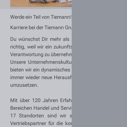
Werde ein Teil von Tiemann!
Karriere bei der Tiemann Gruppe
Du wünschst Dir mehr als attraktive Konditionen u
richtig, weil wir ein zukunftsorientierter Arbeitgeber
Verantwortung zu übernehmen und Dich sowohl fachli
Unsere Unternehmenskultur basiert auf familiären 
bieten wir ein dynamisches Umfeld mit flachen Hier
immer wieder neue Herausforderungen und es gibt za
umzusetzen.
Mit über 120 Jahren Erfahrung sind wir eine etab
Bereichen Handel und Service sowie Dienstleistung
17 Standorten sind wir stolzer Vertreter der
Vertriebspartner für die komplette Produktpalette