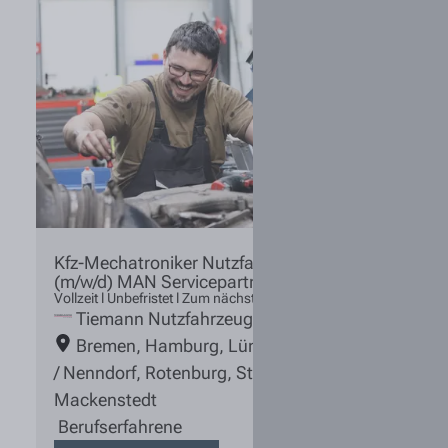
Kfz-Mechatroniker Nutzfahrzeugtechnik
(m/w/d) MAN Servicepartner
Vollzeit l Unbefristet l Zum nächstmöglichen Zeitpunkt
Tiemann Nutzfahrzeuge
Bremen
,
Hamburg
,
Lüneburg
,
Rosengarten
/ Nenndorf
,
Rotenburg
,
Stuhr / Groß
Mackenstedt
Berufserfahrene