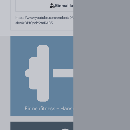
Einmal laden
https://www.youtube.com/embed/DMSzOpGEeFs?
si=t4xBPfQndY2mRAB5
Firmenfitness – Hansefit & Wellpass