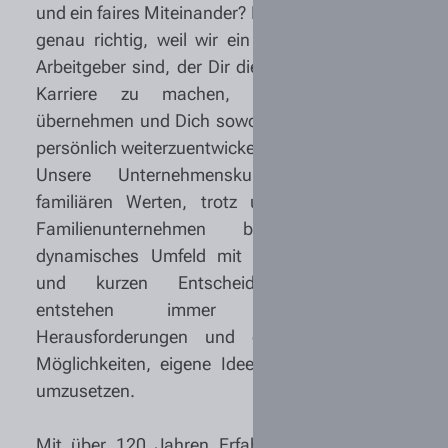
und ein faires Miteinander? Dann bist Du bei uns
genau richtig, weil wir ein zukunftsorientierter
Arbeitgeber sind, der Dir die Möglichkeit bietet,
Karriere zu machen, Verantwortung zu
übernehmen und Dich sowohl fachlich als auch
persönlich weiterzuentwickeln.
Unsere Unternehmenskultur basiert auf
familiären Werten, trotz unserer Größe. Als
Familienunternehmen bieten wir ein
dynamisches Umfeld mit flachen Hierarchien
und kurzen Entscheidungswegen. Hier
entstehen immer wieder neue
Herausforderungen und es gibt zahlreiche
Möglichkeiten, eigene Ideen einzubringen und
umzusetzen.
Mit über 120 Jahren Erfahrung sind wir eine