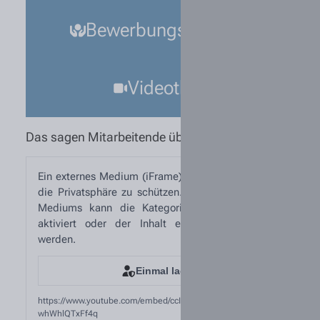
Bewerbungsprozess
Videothek
Das sagen Mitarbeitende über Tiemann!
Ein externes Medium (iFrame) wurde blockiert, um
die Privatsphäre zu schützen. Zum Abspielen des
Mediums kann die Kategorie „Externe Medien“
aktiviert oder der Inhalt einmalig freigegeben
werden.
Einmal laden
https://www.youtube.com/embed/ccIHQD4u0PE?si=cPL-
whWhlQTxFf4q