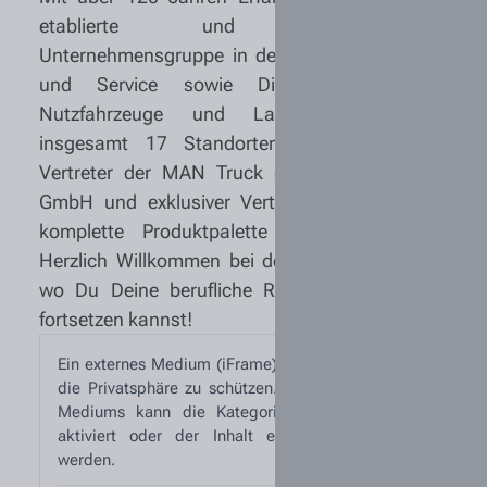
etablierte und leistungsstarke
Unternehmensgruppe in den Bereichen Handel
und Service sowie Dienstleistungen für
Nutzfahrzeuge und Landmaschinen. An
insgesamt 17 Standorten sind wir stolzer
Vertreter der MAN Truck & Bus Deutschland
GmbH und exklusiver Vertriebspartner für die
komplette Produktpalette von John Deere.
Herzlich Willkommen bei der Tiemann Gruppe,
wo Du Deine berufliche Reise beginnen oder
fortsetzen kannst!
Ein externes Medium (iFrame) wurde blockiert, um
die Privatsphäre zu schützen. Zum Abspielen des
Mediums kann die Kategorie „Externe Medien“
aktiviert oder der Inhalt einmalig freigegeben
werden.