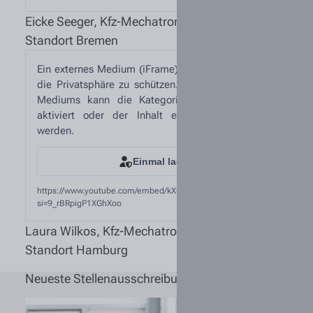
Eicke Seeger, Kfz-Mechatroniker
Standort Bremen
Ein externes Medium (iFrame) wurde blockiert, um
die Privatsphäre zu schützen. Zum Abspielen des
Mediums kann die Kategorie „Externe Medien“
aktiviert oder der Inhalt einmalig freigegeben
werden.
Einmal laden
https://www.youtube.com/embed/kXutQG-RR7c?
si=9_rBRpigP1XGhXoo
Laura Wilkos, Kfz-Mechatronikerin
Standort Hamburg
Neueste Stellenausschreibungen