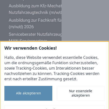
Ausbildung zum Kfz-Mechatroniker
Nutzfahrzeugtechnik (m/w/d) 2027
Ausbildung zur Fachkraft für Lagerlogistik
(m/w/d) 2026
Serviceberater Nutzfahrzeugtechnik (m/w/d)
MAN Servicepartner
Wir verwenden Cookies!
Land- und Baumaschinenmechatroniker
(m/w/d) John Deere Vertriebspartner
Hallo, diese Website verwendet essentielle Cookies,
um die ordnungsgemäße Funktion sicherzustellen,
Informationen
sowie Tracking-Cookies, um Interaktionen besser
nachvollziehen zu können. Tracking-Cookies werden
Initiativbewerbung
erst nach erteilter Zustimmung gesetzt.
Impressum
Nur essenzielle
Datenschutz
Alle akzeptieren
akzeptieren
Cookies
Tiemann Nutzfahrzeuge