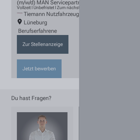
(m/w/d) MAN Servicepartner
Vollzeit l Unbefristet l Zum nächstmöglichen Zeitpunkt
Tiemann Nutzfahrzeuge
Lüneburg
Berufserfahrene
Zur Stellenanzeige
Jetzt bewerben
Du hast Fragen?
Wie kann ich
sichergehen,
dass eine
ausgeschriebene
Stelle noch