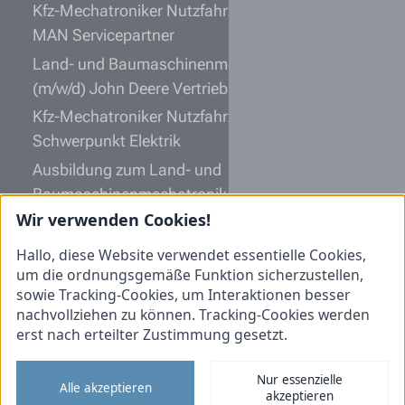
Kfz-Mechatroniker Nutzfahrzeugtechnik (m/w/d)
MAN Servicepartner
Land- und Baumaschinenmechatroniker
(m/w/d) John Deere Vertriebspartner
Kfz-Mechatroniker Nutzfahrzeugtechnik (m/w/d)
Schwerpunkt Elektrik
Ausbildung zum Land- und
Baumaschinenmechatroniker (m/w/d) 2027
Wir verwenden Cookies!
Ausbildung zum Kfz-Mechatroniker
Nutzfahrzeugtechnik (m/w/d) 2027
Hallo, diese Website verwendet essentielle Cookies,
um die ordnungsgemäße Funktion sicherzustellen,
Informationen
sowie Tracking-Cookies, um Interaktionen besser
nachvollziehen zu können. Tracking-Cookies werden
Initiativbewerbung
erst nach erteilter Zustimmung gesetzt.
Impressum
Nur essenzielle
Datenschutz
Alle akzeptieren
akzeptieren