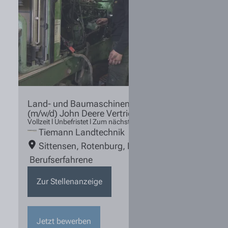
Land- und Baumaschinenmechatroniker
(m/w/d) John Deere Vertriebspartner
Vollzeit l Unbefristet l Zum nächstmöglichen Zeitpunkt
Tiemann Landtechnik
Sittensen
,
Rotenburg
,
Bremervörde
,
Hoya
Berufserfahrene
Zur Stellenanzeige
Jetzt bewerben