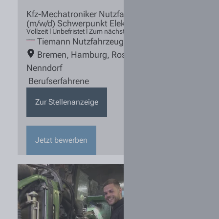
Kfz-Mechatroniker Nutzfahrzeugtechnik
(m/w/d) Schwerpunkt Elektrik
Vollzeit l Unbefristet l Zum nächstmöglichen Zeitpunkt
Tiemann Nutzfahrzeuge
Bremen
,
Hamburg
,
Rosengarten /
Nenndorf
Berufserfahrene
Zur Stellenanzeige
Jetzt bewerben