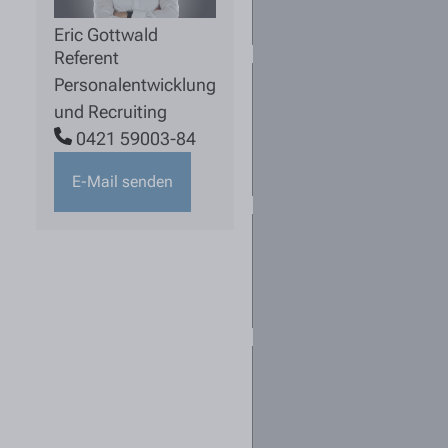
aktuell ist?
Eric Gottwald
Referent
Personalentwicklung
Für mich sind
mehrere
und Recruiting
Standorte
0421 59003-84
interessant. Was
kann ich tun?
E-Mail senden
Kann ich mich
für mehrere
Stellen
bewerben?
Ich habe keine
passende
Stellenanzeige
gefunden - darf