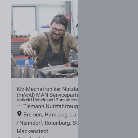
Kfz-Mechatroniker Nutzfahrzeugtechnik
(m/w/d) MAN Servicepartner
Vollzeit l Unbefristet l Zum nächstmöglichen Zeitpunkt
Tiemann Nutzfahrzeuge
Bremen
,
Hamburg
,
Lüneburg
,
Rosengarten
/ Nenndorf
,
Rotenburg
,
Stuhr / Groß
Mackenstedt