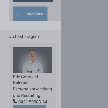
Jetzt bewerben
Du hast Fragen?
Wie kann ich
sichergehen,
dass eine
ausgeschriebene
Stelle noch
aktuell ist?
Eric Gottwald
Referent
Personalentwicklung
Für mich sind
mehrere
und Recruiting
Standorte
0421 59003-84
interessant. Was