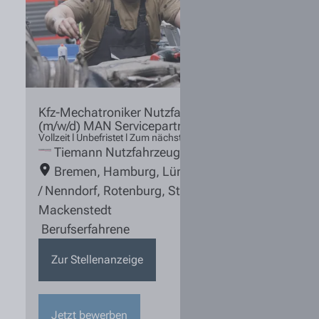
Kfz-Mechatroniker Nutzfahrzeugtechnik
(m/w/d) MAN Servicepartner
Vollzeit l Unbefristet l Zum nächstmöglichen Zeitpunkt
Tiemann Nutzfahrzeuge
Bremen
,
Hamburg
,
Lüneburg
,
Rosengarten
/ Nenndorf
,
Rotenburg
,
Stuhr / Groß
Mackenstedt
Berufserfahrene
Zur Stellenanzeige
Jetzt bewerben