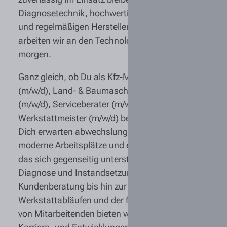
Diagnosetechnik, hochwertigen Werkzeugen
und regelmäßigen Herstellerschulungen
arbeiten wir an den Technologien von heute und
morgen.
Ganz gleich, ob Du als
Kfz-Mechatroniker
(m/w/d)
,
Land- & Baumaschinenmechatroniker
(m/w/d)
,
Serviceberater (m/w/d)
oder
Werkstattmeister (m/w/d)
bei uns einsteigst:
Dich erwarten abwechslungsreiche Aufgaben,
moderne Arbeitsplätze und ein starkes Team,
das sich gegenseitig unterstützt. Von der
Diagnose und Instandsetzung über die
Kundenberatung bis hin zur Steuerung von
Werkstattabläufen und der fachlichen Führung
von Mitarbeitenden bieten wir vielfältige