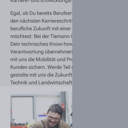
Karriere- und Entwicklungsmöglichkeiten.
Egal, ob Du bereits Berufserfahrung mitbringst,
den nächsten Karriereschritt planst oder Deine
berufliche Zukunft mit einer Ausbildung starten
möchtest: Bei der Tiemann Gruppe kannst Du
Dein technisches Know-how einbringen,
Verantwortung übernehmen und gemeinsam
mit uns die Mobilität und Produktivität unserer
Kunden sichern. Werde Teil unseres Teams und
gestalte mit uns die Zukunft von Service,
Technik und Landwirtschaft.