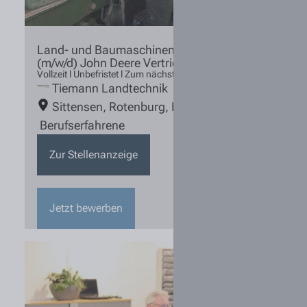
Land- und Baumaschinenmechatroniker
(m/w/d) John Deere Vertriebspartner
Vollzeit l Unbefristet l Zum nächstmöglichen Zeitpunkt
Tiemann Landtechnik
Sittensen
,
Rotenburg
,
Bremervörde
,
Hoya
Berufserfahrene
Zur Stellenanzeige
Jetzt bewerben