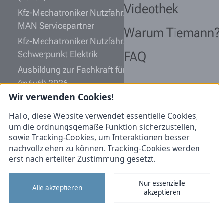
Videothek
Kfz-Mechatroniker Nutzfahrzeugtechnik (m/w/d)
MAN Servicepartner
Warum Tiemann
Kfz-Mechatroniker Nutzfahrzeugtechnik (m/w/d)
Schwerpunkt Elektrik
FAQ
Ausbildung zur Fachkraft für Lagerlogistik
(m/w/d) 2026
Wir verwenden Cookies!
Ausbildung zum Kfz-Mechatroniker
Nutzfahrzeugtechnik (m/w/d) 2027
Hallo, diese Website verwendet essentielle Cookies,
um die ordnungsgemäße Funktion sicherzustellen,
Informationen
sowie Tracking-Cookies, um Interaktionen besser
nachvollziehen zu können. Tracking-Cookies werden
Initiativbewerbung
erst nach erteilter Zustimmung gesetzt.
Impressum
Nur essenzielle
Datenschutz
Alle akzeptieren
akzeptieren
Cookies
Tiemann Nutzfahrzeuge