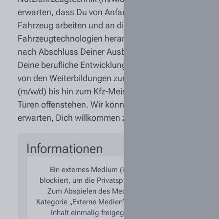
erwarten, dass Du von Anfang an praktisch am
Fahrzeug arbeiten und an die neuesten
Fahrzeugtechnologien herangeführt wirst. Auch
nach Abschluss Deiner Ausbildung möchten wir
Deine berufliche Entwicklung fördern, sodass Dir
von den Weiterbildungen zum Servicetechniker
(m/w/d) bis hin zum Kfz-Meister (m/w/d) alle
Türen offenstehen. Wir können es kaum
erwarten, Dich willkommen zu heißen!
Informationen
Ein externes Medium (iFrame) wurde
blockiert, um die Privatsphäre zu schützen.
Zum Abspielen des Mediums kann die
Kategorie „Externe Medien“ aktiviert oder der
Inhalt einmalig freigegeben werden.