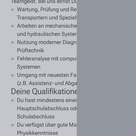
Teamgeist. Bei uns lernst Du unter anderem:
Wartung, Prüfung
und
Reparatur
von Lkw,
Transportern und Spezialfahrzeugen
Arbeiten an mechanischen, elektronischen
und hydraulischen Systemen
Nutzung
moderner Diagnose-
und
Prüftechnik
Fehleranalyse mit computergestützten
Systemen
Umgang mit neuesten Fahrzeugtechnologien
(z.B. Assistenz- und Abgassysteme)
Deine Qualifikationen
Du hast mindestens einen
guten
Hauptschulabschluss
oder
mittleren
Schulabschluss
Du verfügst über gute
Mathematik
- und
Physik
kenntnisse