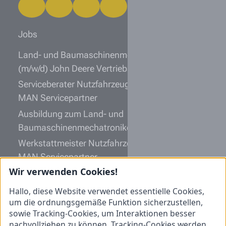
Jobs
Land- und Baumaschinenmechatroniker
(m/w/d) John Deere Vertriebspartner
Serviceberater Nutzfahrzeugtechnik (m/w/d)
MAN Servicepartner
Ausbildung zum Land- und
Baumaschinenmechatroniker (m/w/d) 2027
Werkstattmeister Nutzfahrzeugtechnik (m/w/d)
MAN Servicepartner
Wir verwenden Cookies!
Kfz-Mechatroniker Nutzfahrzeugtechnik (m/w/d)
MAN Servicepartner
Hallo, diese Website verwendet essentielle Cookies,
um die ordnungsgemäße Funktion sicherzustellen,
Informationen
sowie Tracking-Cookies, um Interaktionen besser
nachvollziehen zu können. Tracking-Cookies werden