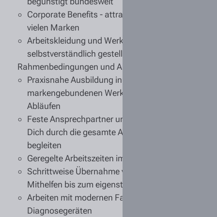
begünstigt bundesweit
Corporate Benefits
- attraktive Rabatte bei
vielen Marken
Arbeitskleidung und Werkzeug werden
selbstverständlich gestellt
Rahmenbedingungen und Arbeitsrealität:
Praxisnahe Ausbildung
in einer
markengebundenen Werkstatt mit klaren
Abläufen
Feste Ansprechpartner
und Ausbilder, die
Dich durch die gesamte Ausbildungszeit
begleiten
Geregelte Arbeitszeiten im Tagesbetrieb
Schrittweise Übernahme von Aufgaben - vom
Mithelfen bis zum eigenständigen Arbeiten
Arbeiten mit
modernen Fahrzeugen
und
Diagnosegeräten