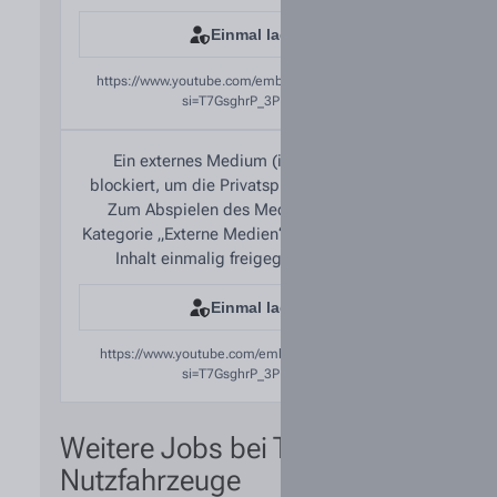
Einmal laden
https://www.youtube.com/embed/DMSzOpGEeFs?
si=T7GsghrP_3PNSIYP
Ein externes Medium (iFrame) wurde
blockiert, um die Privatsphäre zu schützen.
Zum Abspielen des Mediums kann die
Kategorie „Externe Medien“ aktiviert oder der
Inhalt einmalig freigegeben werden.
Einmal laden
https://www.youtube.com/embed/rUctXVMzShw?
si=T7GsghrP_3PNSIYP
Weitere Jobs bei Tiemann
Nutzfahrzeuge