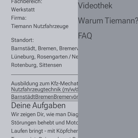
Fachbereich:
Videothek
Werkstatt
Firma:
Warum Tiemann
Tiemann Nutzfahrzeuge
FAQ
Standort:
Barnstädt, Bremen, Bremervörde,
Lüneburg, Rosengarten / Nenndorf,
Rotenburg, Sittensen
Ausbildung zum Kfz-Mechatroniker
Nutzfahrzeugtechnik (m/w/d) 2027
Barnstädt
Bremen
Bremervörde
Lüneburg
Rosengarten
Deine Aufgaben
Wir zeigen Dir, wie man Diagnosesysteme nutzt,
Störungen behebt und Motoren wieder zum
Laufen bringt - mit Köpfchen, Werkzeug und