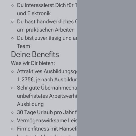
Du interessierst Dich für
Technik, Fahrzeuge
und
Elektronik
Du hast handwerkliches Geschick und Spaß
am praktischen Arbeiten
Du bist zuverlässig und arbeitest gerne im
Team
Deine Benefits
Was wir Dir bieten:
Attraktives Ausbildungsgehalt
von 1.092€ bis
1.275€, je nach Ausbildungsjahr
Sehr gute
Übernahmechancen
in ein
unbefristetes Arbeitsverhältnis nach der
Ausbildung
30 Tage Urlaub
pro Jahr für Deine Erholung
Vermögenswirksame Leistungen
Firmenfitness mit Hansefit & EGYM
- trainiere