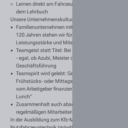
Lernen direkt am Fahrzeug, nicht nur aus
dem Lehrbuch
Unsere Unternehmenskultur:
Familienunternehmen mit Tradition
: Seit über
120 Jahren stehen wir für Zuverlässigkeit,
Leistungsstärke und Miteinander
Teamgeist statt Titel:
Bei uns kennt man sich
- egal, ob Azubi, Meister oder
Geschäftsführung
Teamspirit wird gelebt
: Gemeinsame
Frühstücks- oder Mittagsrunden wie unser
vom Arbeitgeber finanzierter "Tiemann-
Lunch"
Zusammenhalt
auch abseits der Arbeit mit
regelmäßigen Mitarbeiterevents
In der Ausbildung zum Kfz-Mechatroniker für
Nutzfahrzeugtechnik (m/w/d) kannst Du von uns