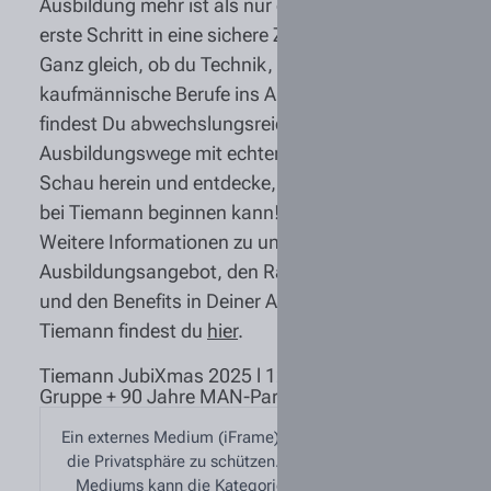
Ausbildung mehr ist als nur ein Job - sie ist der
erste Schritt in eine sichere Zukunft.
Ganz gleich, ob du Technik, Logistik oder
kaufmännische Berufe ins Auge fasst: Bei uns
findest Du abwechslungsreiche
Ausbildungswege mit echten Perspektiven.
Schau herein und entdecke, wie Deine Karriere
bei Tiemann beginnen kann!
Weitere Informationen zu unserem
Ausbildungsangebot, den Rahmenbedingungen
und den Benefits in Deiner Ausbildung bei
Tiemann findest du
hier
.
Tiemann JubiXmas 2025 l 120 Jahre Tiemann
Gruppe + 90 Jahre MAN-Partnerschaft
Ein externes Medium (iFrame) wurde blockiert, um
die Privatsphäre zu schützen. Zum Abspielen des
Mediums kann die Kategorie „Externe Medien“