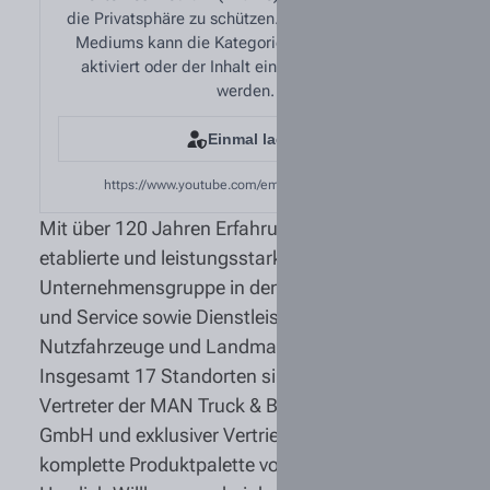
die Privatsphäre zu schützen. Zum Abspielen des
Mediums kann die Kategorie „Externe Medien“
aktiviert oder der Inhalt einmalig freigegeben
werden.
Einmal laden
https://www.youtube.com/embed/sqS9nc2k8yg
Mit über 120 Jahren Erfahrung sind wir eine
etablierte und leistungsstarke
Unternehmensgruppe in den Bereichen Handel
und Service sowie Dienstleistungen für
Nutzfahrzeuge und Landmaschinen. An
Insgesamt 17 Standorten sind wir stolzer
Vertreter der MAN Truck & Bus Deutschland
GmbH und exklusiver Vertriebspartner für die
komplette Produktpalette von John Deere.