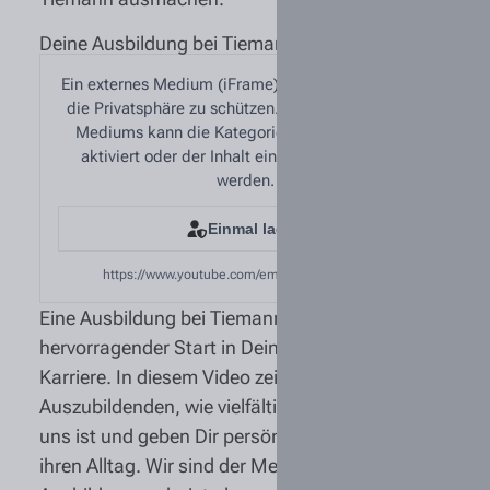
Deine Ausbildung bei Tiemann
Ein externes Medium (iFrame) wurde blockiert, um
die Privatsphäre zu schützen. Zum Abspielen des
Mediums kann die Kategorie „Externe Medien“
aktiviert oder der Inhalt einmalig freigegeben
werden.
Einmal laden
https://www.youtube.com/embed/VWlxkd4Bf0s
Eine Ausbildung bei Tiemann ist ein
hervorragender Start in Deine berufliche
Karriere. In diesem Video zeigen unsere
Auszubildenden, wie vielfältig die Ausbildung bei
uns ist und geben Dir persönliche Einblicke in
ihren Alltag. Wir sind der Meinung, dass eine