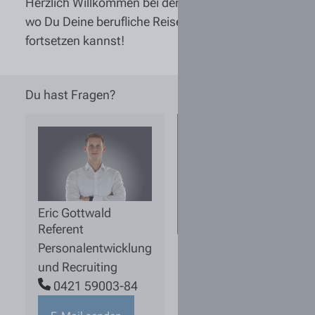
Herzlich Willkommen bei der Tiemann Gruppe,
wo Du Deine berufliche Reise beginnen oder
fortsetzen kannst!
Du hast Fragen?
Wo erhalte
ich noch
mehr
Einblicke
von der
Tiemann
Eric Gottwald
Gruppe?
Referent
Personalentwicklung
und Recruiting
0421 59003-84