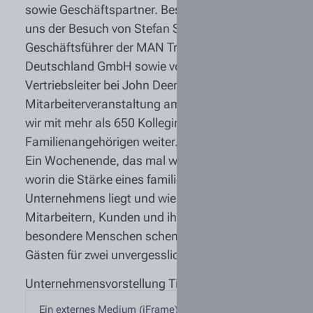
sowie Geschäftspartner. Besonders gefreut hat
uns der Besuch von Stefan Schall,
Geschäftsführer der MAN Truck & Bus
Deutschland GmbH sowie von Stefan Lutzke,
Vertriebsleiter bei John Deere. Bei der
Mitarbeiterveranstaltung am Samstag feierten
wir mit mehr als 650 Kolleginnen, Kollegen und
Familienangehörigen weiter.
Ein Wochenende, das mal wieder gezeigt hat,
worin die Stärke eines familiengeführten
Unternehmens liegt und wie es dabei allen
Mitarbeitern, Kunden und ihren Familien
besondere Menschen schenkt. Wir danken alles
Gästen für zwei unvergessliche Abende!
Unternehmensvorstellung Tiemann Gruppe
Ein externes Medium (iFrame) wurde blockiert, um