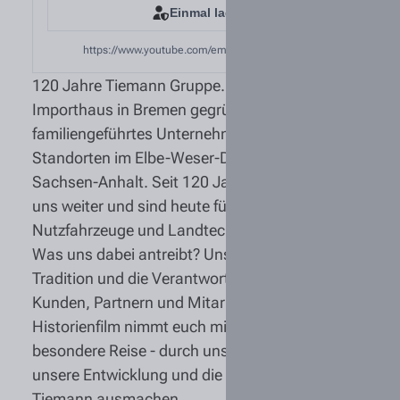
Einmal laden
https://www.youtube.com/embed/rUctXVMzShw
120 Jahre Tiemann Gruppe. 1905 als Rohtabak-
Importhaus in Bremen gegründet - heute ein
familiengeführtes Unternehmen mit 17
Standorten im Elbe-Weser-Dreieck und in
Sachsen-Anhalt. Seit 120 Jahren entwickeln wir
uns weiter und sind heute führender Partner für
Nutzfahrzeuge und Landtechnik.
Was uns dabei antreibt? Unsere Werte, unsere
Tradition und die Verantwortung gegenüber
Kunden, Partnern und Mitarbeitenden. Unser
Historienfilm nimmt euch mit auf diese
besondere Reise - durch unsere Geschichte,
unsere Entwicklung und die Menschen, die
Tiemann ausmachen.