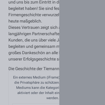
und uns bis zum Eintritt in die Altersvollrente
begleitet haben! Sie sind fest in unserer
Firmengeschichte verwurzelt und prägen sie bis
heute maßgeblich.
Dieses Vertrauen zeigt sich auch in den
langjährigen Partnerschaften mit unseren
Kunden, die uns über viele Jahre hinweg
begleiten und gemeinsam mit uns wachsen. Ein
großes Dankeschön an alle Personen, die Teil
unserer Erfolgsgeschichte sind!
Die Geschichte der Tiemann Gruppe
Ein externes Medium (iFrame) wurde blockiert, um
die Privatsphäre zu schützen. Zum Abspielen des
Mediums kann die Kategorie „Externe Medien“
aktiviert oder der Inhalt einmalig freigegeben
werden.