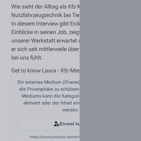
Wie sieht der Alltag als Kfz-Mechatroniker für
Nutzfahrzeugtechnik bei Tiemann wirklich aus?
In diesem Interview gibt Eicke spannende
Einblicke in seinen Job, zeigt, was Dich in
unserer Werkstatt erwartet und erzählt, weshalb
er sich seit mittlerweile über 10 Jahren sehr wohl
bei uns fühlt.
Get to know Laura - Kfz-Mechatronikerin
Ein externes Medium (iFrame) wurde blockiert, um
die Privatsphäre zu schützen. Zum Abspielen des
Mediums kann die Kategorie „Externe Medien“
aktiviert oder der Inhalt einmalig freigegeben
werden.
Einmal laden
https://www.youtube.com/embed/kXutQG-RR7c