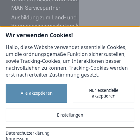
MAN Servicepartner
Ausbildung zum Land- und
Baumaschinenmechatroniker (m/w/d) 2027
Wir verwenden Cookies!
Serviceberater Nutzfahrzeugtechnik (m/w/d)
MAN Servicepartner
Hallo, diese Website verwendet essentielle Cookies,
um die ordnungsgemäße Funktion sicherzustellen,
Informationen
sowie Tracking-Cookies, um Interaktionen besser
nachvollziehen zu können. Tracking-Cookies werden
Initiativbewerbung
erst nach erteilter Zustimmung gesetzt.
Impressum
Nur essenzielle
Datenschutz
Alle akzeptieren
akzeptieren
Cookies
Tiemann Nutzfahrzeuge
Einstellungen
Tiemann Landtechnik
Datenschutzerklärung
DE
EN
Impressum