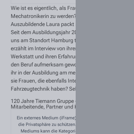
Wie ist es eigentlich, als Frau Kfz-
Mechatronikerin zu werden? Unsere
Auszubildende Laura packt aus!
Seit dem Ausbildungsjahr 2023 unterstützt sie
uns am Standort Hamburg tatkräftig und
erzählt im Interview von ihrem Alltag in der
Werkstatt und ihren Erfahrungen. Wie ist sie auf
den Beruf aufmerksam geworden? Was macht
ihr in der Ausbildung am meisten Spaß? Was rät
sie Frauen, die ebenfalls Interesse an der
Fahrzeugtechnik haben? Seht selbst!
120 Jahre Tiemann Gruppe - Ein Dankeschön an
Mitarbeitende, Partner und Kunden
Ein externes Medium (iFrame) wurde blockiert, um
die Privatsphäre zu schützen. Zum Abspielen des
Mediums kann die Kategorie „Externe Medien“