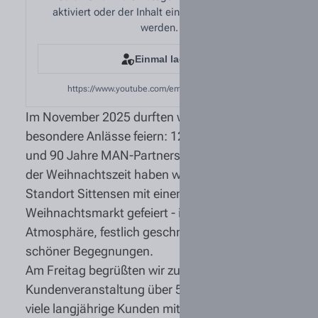
aktiviert oder der Inhalt einmalig freigegeben
werden.
Einmal laden
https://www.youtube.com/embed/I1SwYrcMHrg
Im November 2025 durften wir gleich zwei ganz
besondere Anlässe feiern: 120 Jahre Tiemann
und 90 Jahre MAN-Partnerschaft! Zum Auftakt
der Weihnachtszeit haben wir diese Jubiläen am
Standort Sittensen mit einem eigenen
Weihnachtsmarkt gefeiert - in gemütlicher
Atmosphäre, festlich geschmückt und voller
schöner Begegnungen.
Am Freitag begrüßten wir zur
Kundenveranstaltung über 500 Gäste - darunter
viele langjährige Kunden mit ihren Familien