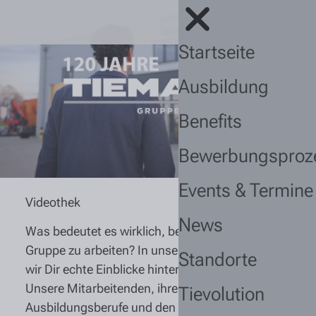
Startseite
Ausbildung
Benefits
Bewerbungsproz
Events & Termine
Videothek
News
Was bedeutet es wirklich, bei der Tiemann
Gruppe zu arbeiten? In unseren Videos zeigen
Standorte
wir Dir echte Einblicke hinter die Kulissen:
Unsere Mitarbeitenden, ihre Jobs, unsere
Tievolution
Ausbildungsberufe und den Arbeitsalltag an