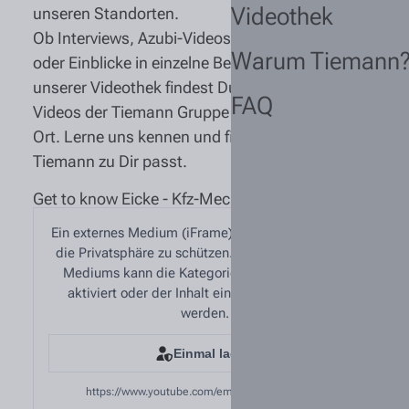
Videothek
unseren Standorten.
Ob Interviews, Azubi-Videos, Event-Rückblicke
Warum Tiemann
oder Einblicke in einzelne Berufsfelder - in
unserer Videothek findest Du alle YouTube-
FAQ
Videos der Tiemann Gruppe gebündelt an einem
Ort. Lerne uns kennen und finde heraus, ob
Tiemann zu Dir passt.
Get to know Eicke - Kfz-Mechatroniker
Ein externes Medium (iFrame) wurde blockiert, um
die Privatsphäre zu schützen. Zum Abspielen des
Mediums kann die Kategorie „Externe Medien“
aktiviert oder der Inhalt einmalig freigegeben
werden.
Einmal laden
https://www.youtube.com/embed/ccIHQD4u0PE