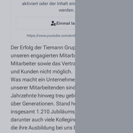
aktiviert oder der Inhalt einmalig freigegeben
werden.
Einmal laden
https://www.youtube.com/embed/DMSzOpGEeFs
Der Erfolg der Tiemann Gruppe wäre ohne
unseren engagierten Mitarbeiterinnen und
Mitarbeiter sowie das Vertrauen unserer Partner
und Kunden nicht möglich.
Was macht ein Unternehmen wirklich aus? Viele
unserer Mitarbeitenden sind uns über
Jahrzehnte hinweg treu geblieben, oft sogar
über Generationen. Stand heute durften wir
insgesamt 1.210 Jubiläumsjahre würdigen,
darunter auch viele Kolleginnen und Kollegen,
die ihre Ausbildung bei uns begonnen haben