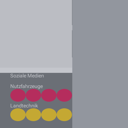
Stellenanzeige
gefunden - darf
ich mich initiativ
bewerben?
Welche
Unterlagen sollte
ich einreichen?
Soziale Medien
Nutzfahrzeuge
Landtechnik