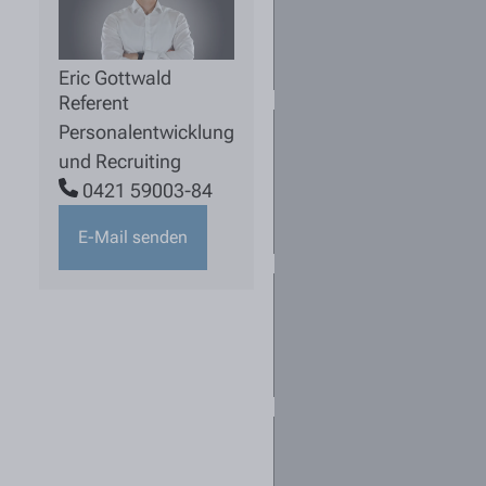
ausgeschriebene
Stelle noch
aktuell ist?
Eric Gottwald
Referent
Personalentwicklung
Für mich sind
mehrere
und Recruiting
Standorte
0421 59003-84
interessant. Was
kann ich tun?
E-Mail senden
Kann ich mich
für mehrere
Stellen
bewerben?
Ich habe keine
passende