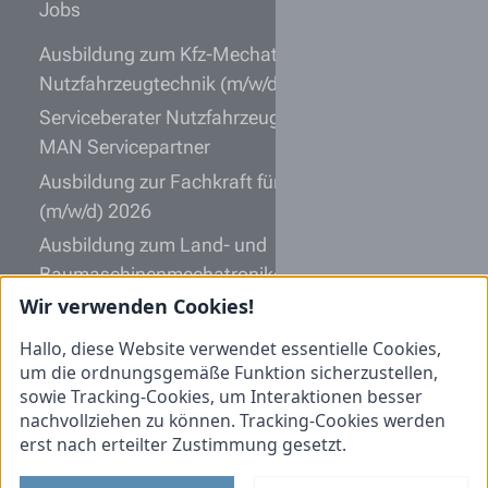
Jobs
Ausbildung zum Kfz-Mechatroniker
Nutzfahrzeugtechnik (m/w/d) 2027
Serviceberater Nutzfahrzeugtechnik (m/w/d)
MAN Servicepartner
Ausbildung zur Fachkraft für Lagerlogistik
(m/w/d) 2026
Ausbildung zum Land- und
Baumaschinenmechatroniker (m/w/d) 2027
Wir verwenden Cookies!
Kfz-Mechatroniker Nutzfahrzeugtechnik (m/w/d)
MAN Servicepartner
Hallo, diese Website verwendet essentielle Cookies,
um die ordnungsgemäße Funktion sicherzustellen,
Informationen
sowie Tracking-Cookies, um Interaktionen besser
nachvollziehen zu können. Tracking-Cookies werden
Initiativbewerbung
erst nach erteilter Zustimmung gesetzt.
Impressum