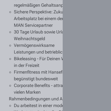
regelmäßigen Gehaltsanpassungen
Sichere Perspektive
: Zukunftssicherer
Arbeitsplatz bei einem der weltweit größten
MAN Servicepartner
30 Tage Urlaub
sowie Urlaubs- und
Weihnachtsgeld
Vermögenswirksame
Leistungen
und
betriebliche Altersvorsorge
Bikeleasing
- Für Deinen Weg zur Arbeit oder
in der Freizeit
Firmenfitness mit Hansefit & EGYM
- trainiere
begünstigt bundesweit
Corporate Benefits
- attraktive Rabatte bei
vielen Marken
Rahmenbedingungen und Arbeitsrealität:
Du arbeitest in einer
modern ausgestatteten