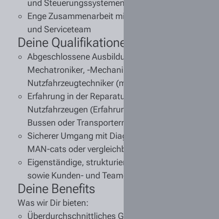
und Steuerungssystemen
Enge Zusammenarbeit mit Werkstattmeistern
und Serviceteam
Deine Qualifikationen
Abgeschlossene Ausbildung als
Kfz-
Mechatroniker, -Mechaniker oder
Nutzfahrzeugtechniker
(m/w/d)
Erfahrung in der Reparatur und Diagnose von
Nutzfahrzeugen (Erfahrung mit MAN Lkw,
Bussen oder Transportern wünschenswert)
Sicherer Umgang mit Diagnosesystemen (z.B.
MAN-cats oder vergleichbare Tools)
Eigenständige, strukturierte Arbeitsweise
sowie Kunden- und Teamorientierung
Deine Benefits
Was wir Dir bieten:
Überdurchschnittliches Gehalt
mit