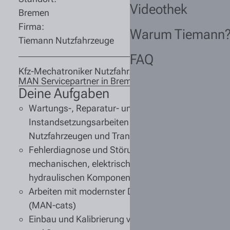
Videothek
Bremen
Firma:
Warum Tiemann
Tiemann Nutzfahrzeuge
FAQ
Kfz-Mechatroniker Nutzfahrzeugtechnik (m/w/d)
MAN Servicepartner in Bremen
Deine Aufgaben
Wartungs-, Reparatur-
und
Instandsetzungsarbeiten
an MAN
Nutzfahrzeugen und Transportern
Fehlerdiagnose und Störungsbehebung
an
mechanischen, elektrischen und
hydraulischen Komponenten
Arbeiten mit modernster
Diagnosetechnik
(MAN-cats)
Einbau und Kalibrierung von
Fahrassistenz-