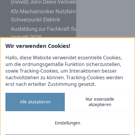
(m/w/d) John Deere Vertriebspartner
Kfz-Mechatroniker Nutzfahrzeugtechnik (m/w/d)
Schwerpunkt Elektrik
Ausbildung zur Fachkraft für Lagerlogistik
(m/w/d) 2026
Wir verwenden Cookies!
Kfz-Mechatroniker Nutzfahrzeugtechnik (m/w/d)
MAN Servicepartner
Hallo, diese Website verwendet essentielle Cookies,
um die ordnungsgemäße Funktion sicherzustellen,
Informationen
sowie Tracking-Cookies, um Interaktionen besser
nachvollziehen zu können. Tracking-Cookies werden
Initiativbewerbung
erst nach erteilter Zustimmung gesetzt.
Impressum
Datenschutz
Nur essenzielle
Alle akzeptieren
akzeptieren
Cookies
Tiemann Nutzfahrzeuge
Einstellungen
Tiemann Landtechnik