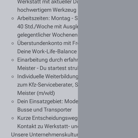
Werkstatt
mit aktueller Diagnosetechnik und
hochwertigem Werkzeug
Arbeitszeiten:
Montag - Samstag, geregelte
40 Std./Woche mit Ausgleichstag bei
gelegentlicher Wochenendarbeit
Überstundenkonto mit Freizeitausgleich
für
Deine Work-Life-Balance
Einarbeitung durch erfahrene Kollegen und
Meister
- Du startest strukturiert in Dein Team
Individuelle Weiterbildungsmöglichkeiten, z.B.
zum Kfz-Serviceberater, Servicetechniker oder
Meister (m/w/d)
Dein Einsatzgebiet: Moderne
MAN Lkw,
Busse und Transporter
Kurze Entscheidungswege und direkter
Kontakt zu Werkstatt- und Serviceleitung
Unsere Unternehmenskultur: