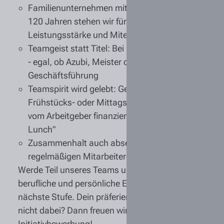
Familienunternehmen mit Tradition
: Seit über
120 Jahren stehen wir für Zuverlässigkeit,
Leistungsstärke und Miteinander
Teamgeist statt Titel:
Bei uns kennt man sich
- egal, ob Azubi, Meister oder
Geschäftsführung
Teamspirit wird gelebt
: Gemeinsame
Frühstücks- oder Mittagsrunden wie unser
vom Arbeitgeber finanzierter "Tiemann-
Lunch"
Zusammenhalt
auch abseits der Arbeit mit
regelmäßigen Mitarbeiterevents
Werde Teil unseres Teams und bringe Deine
berufliche und persönliche Entwicklung auf die
nächste Stufe. Dein präferierter Standort ist
nicht dabei? Dann freuen wir uns auf Deine
Initiativbewerbung!