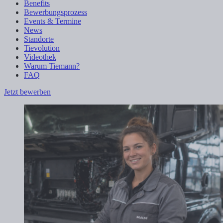
Benefits
Bewerbungsprozess
Events & Termine
News
Standorte
Tievolution
Videothek
Warum Tiemann?
FAQ
Jetzt bewerben