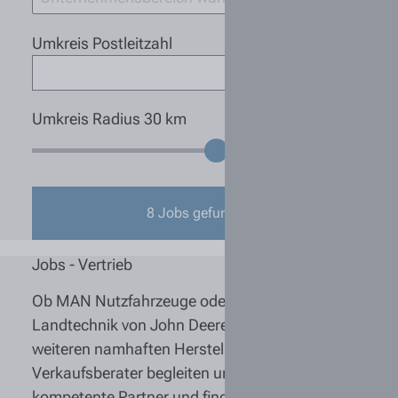
Umkreis Postleitzahl
Umkreis Radius
30
km
8
Jobs gefunden
Jobs - Vertrieb
Ob MAN Nutzfahrzeuge oder innovative
Landtechnik von John Deere, Kuhn, Kramer und
weiteren namhaften Herstellern: Unsere
Verkaufsberater begleiten unsere Kunden als
kompetente Partner und finden für jede