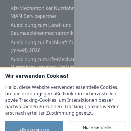
Kfz-Mechatroniker Nutzfahrzeugtechnik (m/w/d)
MAN Servicepartner
Ausbildung zum Land- und
Baumaschinenmechatroniker (m/w/d)
Ausbildung zur Fachkraft für Lagerlogistik
(m/w/d) 2026
Ausbildung zum Kfz-Mechatroniker
Nutzfahrzeugtechnik (m/w/d)
Wir verwenden Cookies!
Werkstattmeister Nutzfahrzeugtechnik (m/w/d)
MAN Servicepartner
Hallo, diese Website verwendet essentielle Cookies,
um die ordnungsgemäße Funktion sicherzustellen,
Informationen
sowie Tracking-Cookies, um Interaktionen besser
nachvollziehen zu können. Tracking-Cookies werden
Initiativbewerbung
erst nach erteilter Zustimmung gesetzt.
Impressum
Nur essenzielle
Datenschutz
Alle akzeptieren