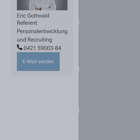
Stelle noch
aktuell ist?
Eric Gottwald
Referent
Personalentwicklung
Für mich sind
mehrere
und Recruiting
Standorte
0421 59003-84
interessant. Was
kann ich tun?
E-Mail senden
Kann ich mich
für mehrere
Stellen
bewerben?
Ich habe keine
passende
Stellenanzeige
gefunden - darf