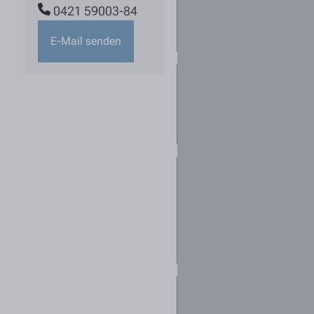
Standorte
0421 59003-84
interessant. Was
kann ich tun?
E-Mail senden
Kann ich mich
für mehrere
Stellen
bewerben?
Ich habe keine
passende
Stellenanzeige
gefunden - darf
ich mich initiativ
bewerben?
Welche
Unterlagen sollte