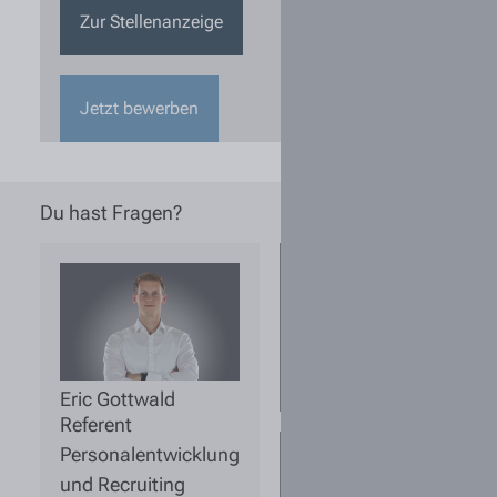
Zur Stellenanzeige
Jetzt bewerben
Du hast Fragen?
Wie kann ich
sichergehen,
dass eine
ausgeschriebene
Stelle noch
aktuell ist?
Eric Gottwald
Referent
Personalentwicklung
Für mich sind
mehrere
und Recruiting