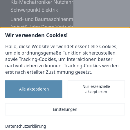
Kfz-Mechatroniker Nutzfahrzeugtechnik (m/w/d)
Schwerpunkt Elektrik
Land- und Baumaschinenmechatroniker
(m/w/d) John Deere Vertriebspartner
Wir verwenden Cookies!
Serviceberater Nutzfahrzeugtechnik (m/w/d)
MAN Servicepartner
Hallo, diese Website verwendet essentielle Cookies,
um die ordnungsgemäße Funktion sicherzustellen,
Informationen
sowie Tracking-Cookies, um Interaktionen besser
nachvollziehen zu können. Tracking-Cookies werden
Initiativbewerbung
erst nach erteilter Zustimmung gesetzt.
Impressum
Nur essenzielle
Datenschutz
Alle akzeptieren
akzeptieren
Cookies
Tiemann Nutzfahrzeuge
Einstellungen
Tiemann Landtechnik
Datenschutzerklärung
DE
EN