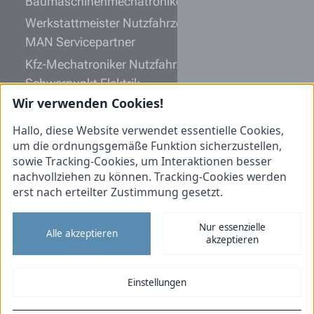
Baumaschinenmechatroniker (m/w/d) 2027
Werkstattmeister Nutzfahrzeugtechnik (m/w/d)
MAN Servicepartner
Kfz-Mechatroniker Nutzfahrzeugtechnik (m/w/d)
Schwerpunkt Elektrik
Wir verwenden Cookies!
Ausbildung zur Fachkraft für Lagerlogistik
(m/w/d) 2026
Hallo, diese Website verwendet essentielle Cookies,
um die ordnungsgemäße Funktion sicherzustellen,
Informationen
sowie Tracking-Cookies, um Interaktionen besser
nachvollziehen zu können. Tracking-Cookies werden
Initiativbewerbung
erst nach erteilter Zustimmung gesetzt.
Impressum
Nur essenzielle
Datenschutz
Alle akzeptieren
akzeptieren
Cookies
Tiemann Nutzfahrzeuge
Einstellungen
Tiemann Landtechnik