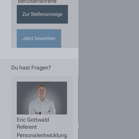
Berufserfahrene
Zur Stellenanzeige
Jetzt bewerben
Du hast Fragen?
Wie kann ich
sichergehen,
dass eine
ausgeschriebene
Stelle noch
aktuell ist?
Eric Gottwald
Referent
Personalentwicklung
Für mich sind