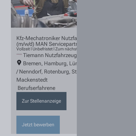
Kfz-Mechatroniker Nutzfahrzeugtechnik
(m/w/d) MAN Servicepartner
Vollzeit l Unbefristet l Zum nächstmöglichen Zeitpunkt
Tiemann Nutzfahrzeuge
Bremen
,
Hamburg
,
Lüneburg
,
Rosengarten
/ Nenndorf
,
Rotenburg
,
Stuhr / Groß
Mackenstedt
Berufserfahrene
Zur Stellenanzeige
Jetzt bewerben