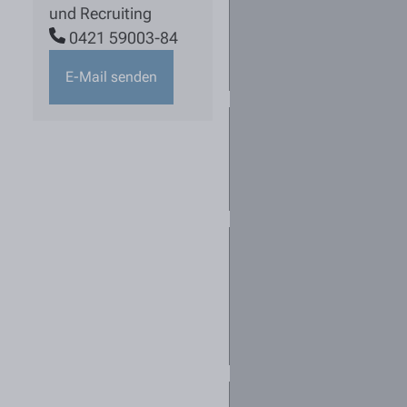
mehrere
und Recruiting
Standorte
0421 59003-84
interessant. Was
kann ich tun?
E-Mail senden
Kann ich mich
für mehrere
Stellen
bewerben?
Ich habe keine
passende
Stellenanzeige
gefunden - darf
ich mich initiativ
bewerben?