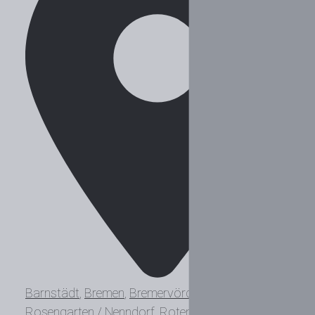
Barnstädt
,
Bremen
,
Bremervörde
,
Lüneburg
,
Rosengarten / Nenndorf
,
Rotenburg
,
Sittensen