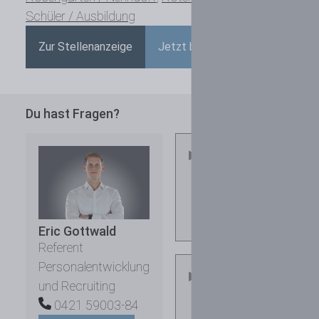
Schüler / Ausbildung
Zur Stellenanzeige
Jetzt bewerben
Du hast Fragen?
Wie kann ich
sichergehen,
dass eine
ausgeschriebene
Stelle noch
aktuell ist?
Eric Gottwald
Referent
Personalentwicklung
Für mich sind
und Recruiting
mehrere
Standorte
0421 59003-84
interessant. Was