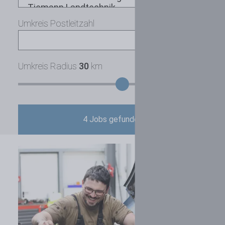
Umkreis Postleitzahl
Umkreis Radius
30
km
4
Jobs gefunden