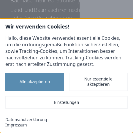
Baumaschinenmechatroniker (m/w/d) 2027
Land- und Baumaschinenmechatroniker (m/w/d)
John Deere Vertriebspartner
Wir verwenden Cookies!
Ausbildung zur Fachkraft für Lagerlogistik
(m/w/d) 2026
Hallo, diese Website verwendet essentielle Cookies,
um die ordnungsgemäße Funktion sicherzustellen,
Informationen
sowie Tracking-Cookies, um Interaktionen besser
nachvollziehen zu können. Tracking-Cookies werden
Initiativbewerbung
erst nach erteilter Zustimmung gesetzt.
Impressum
Nur essenzielle
Datenschutz
Alle akzeptieren
akzeptieren
Cookies
Tiemann Nutzfahrzeuge
Einstellungen
Tiemann Landtechnik
Datenschutzerklärung
DE
EN
Impressum