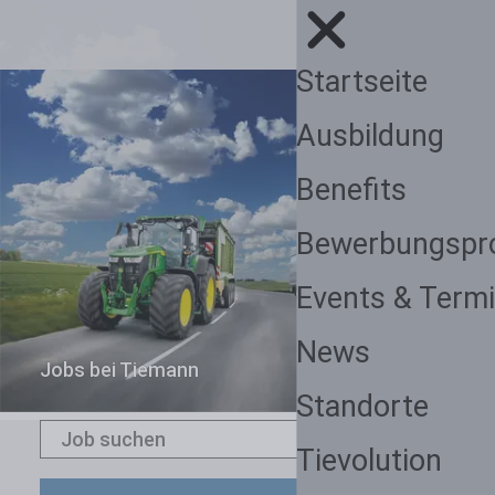
Startseite
Ausbildung
Benefits
Bewerbungspr
Events & Term
News
Jobs bei Tiemann
Standorte
Tievolution