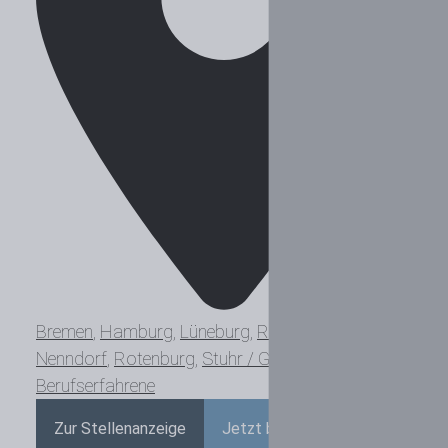
Bremen
,
Hamburg
,
Lüneburg
,
Rosengarten /
Nenndorf
,
Rotenburg
,
Stuhr / Groß Mackenstedt
Berufserfahrene
Zur Stellenanzeige
Jetzt bewerben