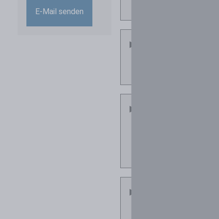
kann ich tun?
E-Mail senden
Kann ich mich
für mehrere
Stellen
bewerben?
Ich habe keine
passende
Stellenanzeige
gefunden - darf
ich mich initiativ
bewerben?
Welche
Unterlagen sollte
ich einreichen?