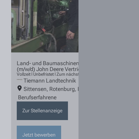
Land- und Baumaschinenmechatroniker
(m/w/d) John Deere Vertriebspartner
Vollzeit l Unbefristet l Zum nächstmöglichen Zeitpunkt
Tiemann Landtechnik
Sittensen
,
Rotenburg
,
Bremervörde
,
Hoya
Berufserfahrene
Zur Stellenanzeige
Jetzt bewerben