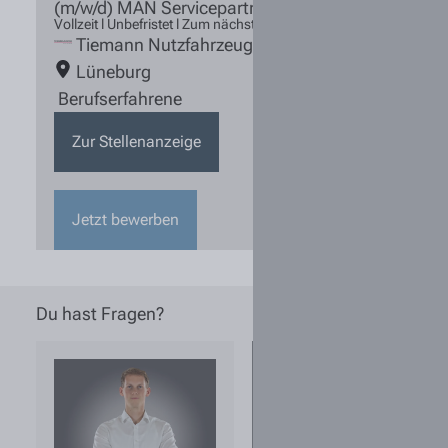
(m/w/d) MAN Servicepartner
Vollzeit l Unbefristet l Zum nächstmöglichen Zeitpunkt
Tiemann Nutzfahrzeuge
Lüneburg
Berufserfahrene
Zur Stellenanzeige
Jetzt bewerben
Du hast Fragen?
Wie kann ich
sichergehen,
dass eine
ausgeschriebene
Stelle noch