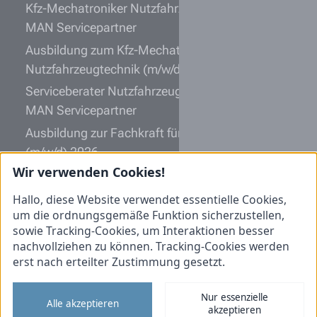
Kfz-Mechatroniker Nutzfahrzeugtechnik (m/w/d)
MAN Servicepartner
Ausbildung zum Kfz-Mechatroniker
Nutzfahrzeugtechnik (m/w/d) 2027
Serviceberater Nutzfahrzeugtechnik (m/w/d)
MAN Servicepartner
Ausbildung zur Fachkraft für Lagerlogistik
(m/w/d) 2026
Wir verwenden Cookies!
Kfz-Mechatroniker Nutzfahrzeugtechnik (m/w/d)
Schwerpunkt Elektrik
Hallo, diese Website verwendet essentielle Cookies,
um die ordnungsgemäße Funktion sicherzustellen,
Informationen
sowie Tracking-Cookies, um Interaktionen besser
nachvollziehen zu können. Tracking-Cookies werden
Initiativbewerbung
erst nach erteilter Zustimmung gesetzt.
Impressum
Nur essenzielle
Datenschutz
Alle akzeptieren
akzeptieren