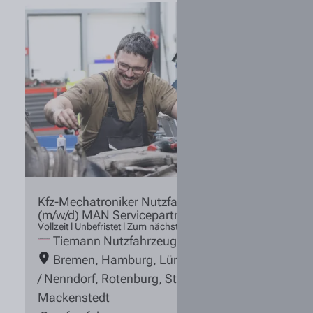
Kfz-Mechatroniker Nutzfahrzeugtechnik
(m/w/d) MAN Servicepartner
Vollzeit l Unbefristet l Zum nächstmöglichen Zeitpunkt
Tiemann Nutzfahrzeuge
Bremen
,
Hamburg
,
Lüneburg
,
Rosengarten
/ Nenndorf
,
Rotenburg
,
Stuhr / Groß
Mackenstedt