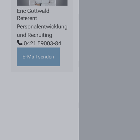
aktuell ist?
Eric Gottwald
Referent
Personalentwicklung
Für mich sind
mehrere
und Recruiting
Standorte
0421 59003-84
interessant. Was
kann ich tun?
E-Mail senden
Kann ich mich
für mehrere
Stellen
bewerben?
Ich habe keine
passende
Stellenanzeige
gefunden - darf