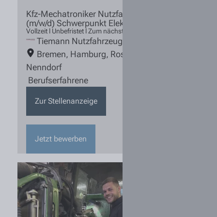
Kfz-Mechatroniker Nutzfahrzeugtechnik
(m/w/d) Schwerpunkt Elektrik
Vollzeit l Unbefristet l Zum nächstmöglichen Zeitpunkt
Tiemann Nutzfahrzeuge
Bremen
,
Hamburg
,
Rosengarten /
Nenndorf
Berufserfahrene
Zur Stellenanzeige
Jetzt bewerben